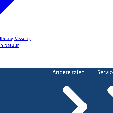
bouw, Visserij,
en Natuur
Andere talen
Servic