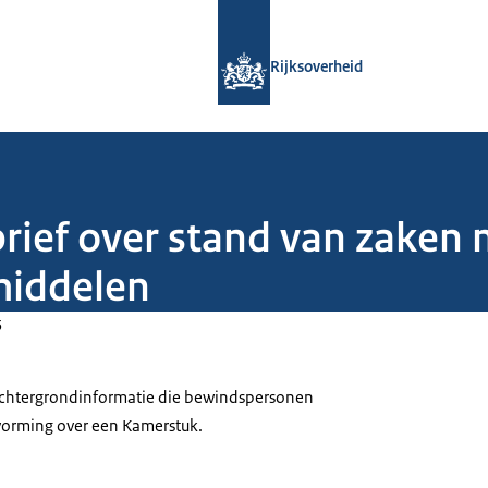
Naar de homepage van Rijksoverheid
Rijksoverheid
brief over stand van zaken 
iddelen
5
 achtergrondinformatie die bewindspersonen
tvorming over een Kamerstuk.