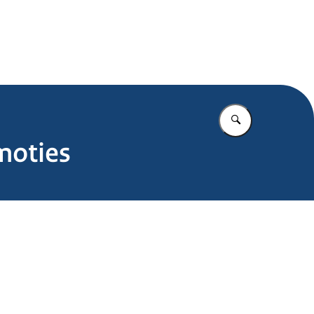
.nl
Vul in wat u z
moties