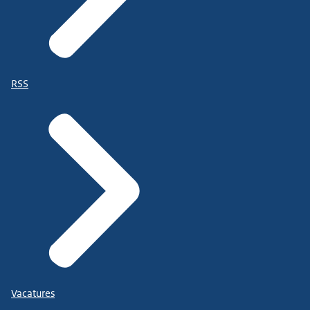
RSS
Vacatures