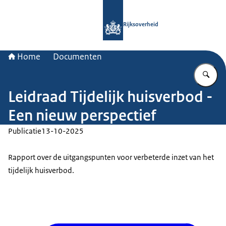
Naar de homepage van Rijksoverheid
Rijksoverheid
Home
Documenten
Vu
Leidraad Tijdelijk huisverbod -
Een nieuw perspectief
Publicatie
13-10-2025
Rapport over de uitgangspunten voor verbeterde inzet van het
tijdelijk huisverbod.