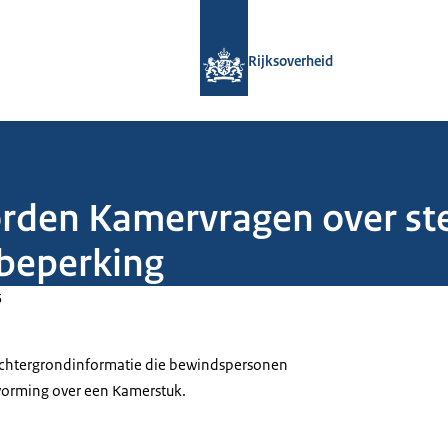
Naar de homepage van Rijksoverheid
Rijksoverheid
oorden Kamervragen over 
 beperking
5
 achtergrondinformatie die bewindspersonen
tvorming over een Kamerstuk.