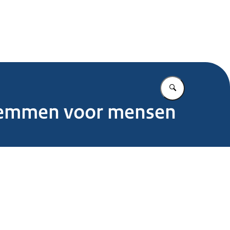
.nl
Vul in wat u z
stemmen voor mensen