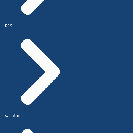
RSS
Vacatures