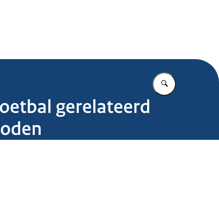
.nl
Vul in wat u z
etbal gerelateerd
boden