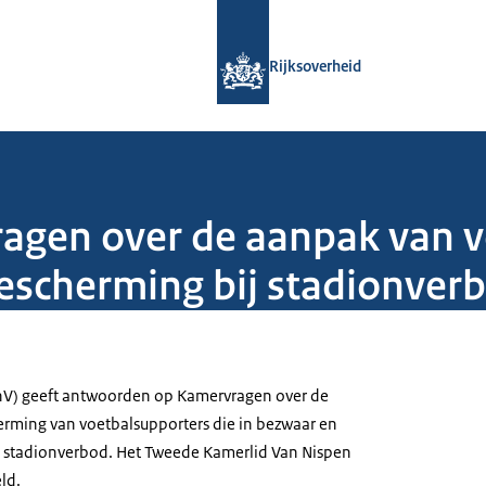
Naar de homepage van Rijksoverheid
Rijksoverheid
gen over de aanpak van vo
escherming bij stadionver
enV) geeft antwoorden op Kamervragen over de
rming van voetbalsupporters die in bezwaar en
n stadionverbod. Het Tweede Kamerlid Van Nispen
ld.