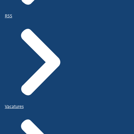
RSS
Vacatures