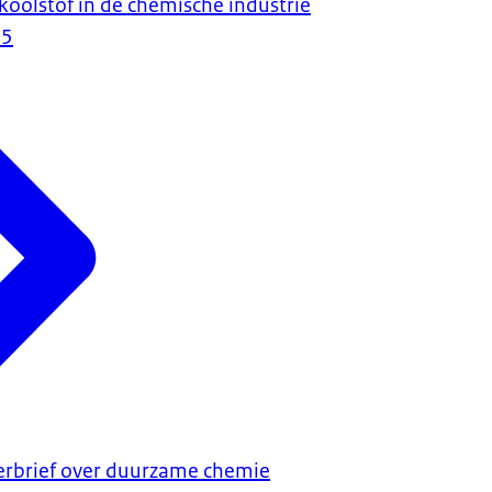
koolstof in de chemische industrie
25
erbrief over duurzame chemie