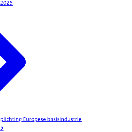
-2025
lichting Europese basisindustrie
25