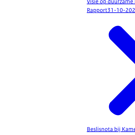
Visie op duurzame 
Rapport
31-10-20
Beslisnota bij Kam