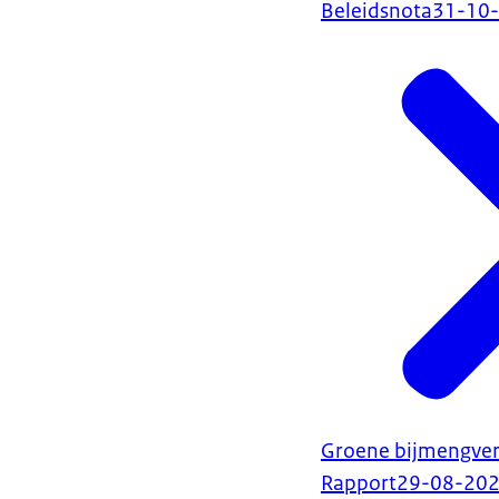
Beleidsnota
31-10
Groene bijmengverp
Rapport
29-08-20