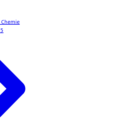
e Chemie
25