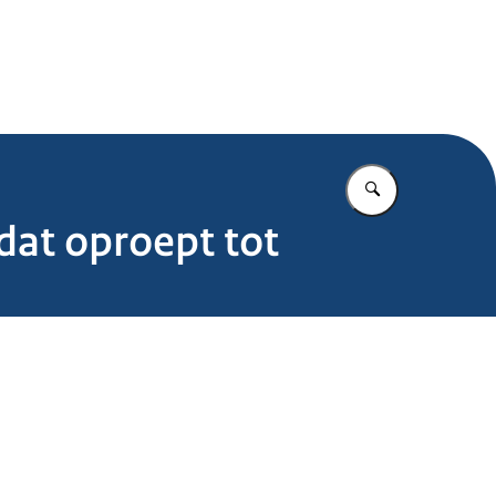
.nl
Vul in wat u z
at oproept tot