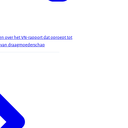
 over het VN-rapport dat oproept tot
g van draagmoederschap