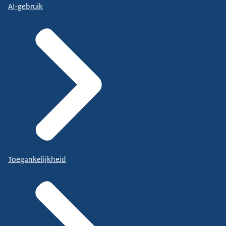
AI-gebruik
Toegankelijkheid