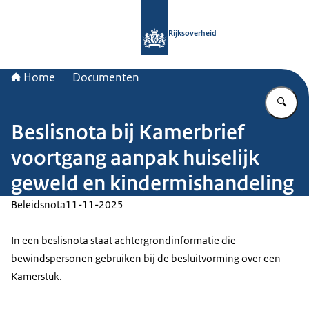
Naar de homepage van Rijksoverheid
Rijksoverheid
Home
Documenten
Vu
Beslisnota bij Kamerbrief
voortgang aanpak huiselijk
geweld en kindermishandeling
Beleidsnota
11-11-2025
In een beslisnota staat achtergrondinformatie die
bewindspersonen gebruiken bij de besluitvorming over een
Kamerstuk.