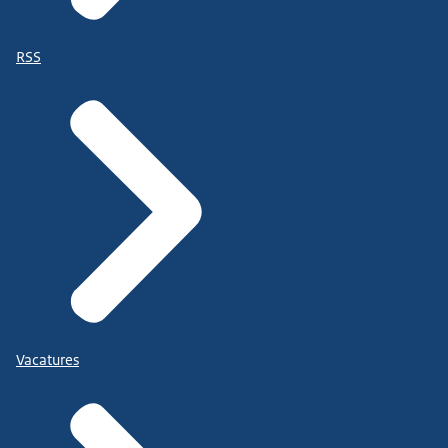
RSS
Vacatures