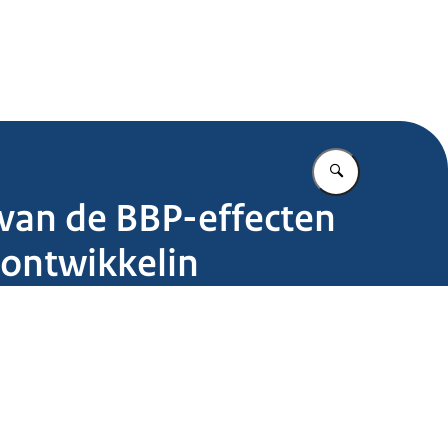
.nl
Vul in wat u z
 van de BBP-effecten
 ontwikkelin