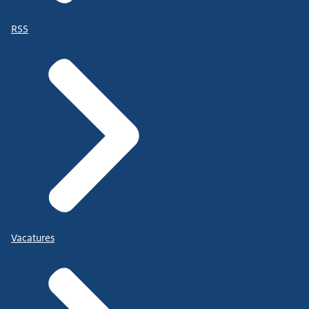
RSS
Vacatures