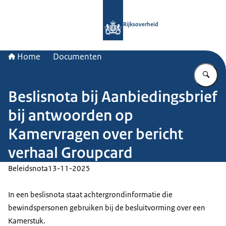
Naar de homepage van Rijksoverheid
Rijksoverheid
Home
Documenten
Vu
Beslisnota bij Aanbiedingsbrief
bij antwoorden op
Kamervragen over bericht
verhaal Groupcard
Beleidsnota
13-11-2025
In een beslisnota staat achtergrondinformatie die
bewindspersonen gebruiken bij de besluitvorming over een
Kamerstuk.