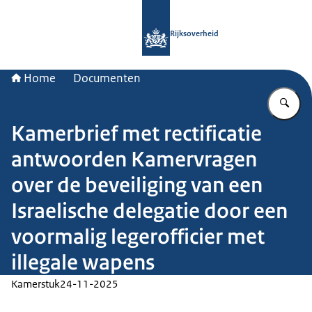
Naar de homepage van Rijksoverheid
Rijksoverheid
Home
Documenten
Vu
Kamerbrief met rectificatie
antwoorden Kamervragen
over de beveiliging van een
Israelische delegatie door een
voormalig legerofficier met
illegale wapens
Kamerstuk
24-11-2025