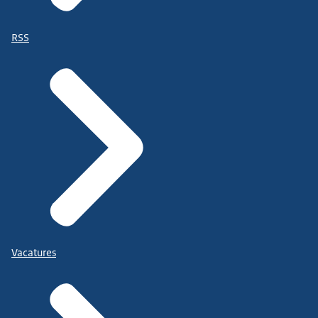
RSS
Vacatures