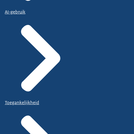
AI-gebruik
Toegankelijkheid