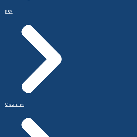
RSS
Vacatures