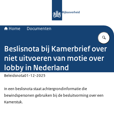
Naar de homepage van Rijksoverheid
Rijksoverheid
Home
Documenten
Vu
Beslisnota bij Kamerbrief over
niet uitvoeren van motie over
lobby in Nederland
Beleidsnota
01-12-2025
In een beslisnota staat achtergrondinformatie die
bewindspersonen gebruiken bij de besluitvorming over een
Kamerstuk.