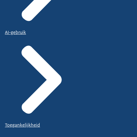
AI-gebruik
Toegankelijkheid