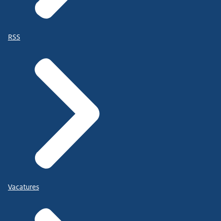
RSS
Vacatures