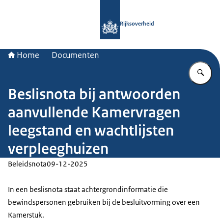
Naar de homepage van Rijksoverheid
Rijksoverheid
Home
Documenten
Vu
Beslisnota bij antwoorden
aanvullende Kamervragen
leegstand en wachtlijsten
verpleeghuizen
Beleidsnota
09-12-2025
In een beslisnota staat achtergrondinformatie die
bewindspersonen gebruiken bij de besluitvorming over een
Kamerstuk.