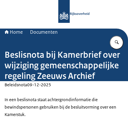
Naar de homepage van Rijksoverheid
Rijksoverheid
Home
Documenten
Vu
Beslisnota bij Kamerbrief over
wijziging gemeenschappelijke
regeling Zeeuws Archief
Beleidsnota
09-12-2025
In een beslisnota staat achtergrondinformatie die
bewindspersonen gebruiken bij de besluitvorming over een
Kamerstuk.