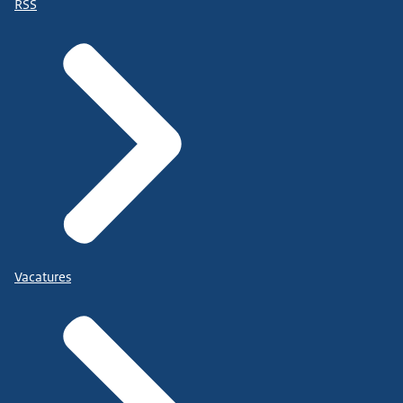
RSS
Vacatures