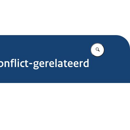
.nl
Vul in wat u z
onflict-gerelateerd