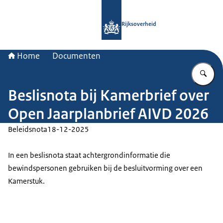
Naar de homepage van Rijksoverheid
Rijksoverheid
Home
Documenten
Vu
Beslisnota bij Kamerbrief over
Open Jaarplanbrief AIVD 2026
Beleidsnota
18-12-2025
In een beslisnota staat achtergrondinformatie die
bewindspersonen gebruiken bij de besluitvorming over een
Kamerstuk.