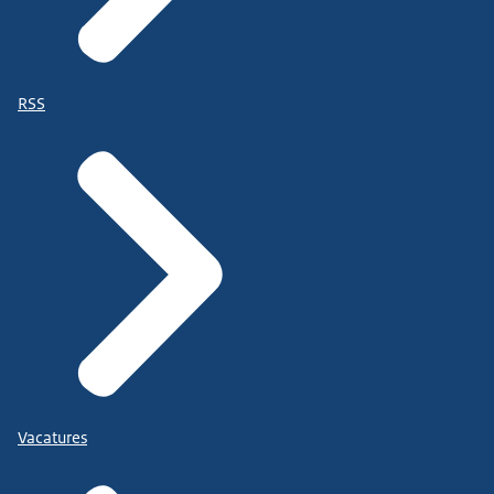
RSS
Vacatures