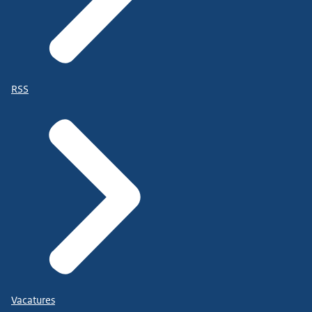
RSS
Vacatures