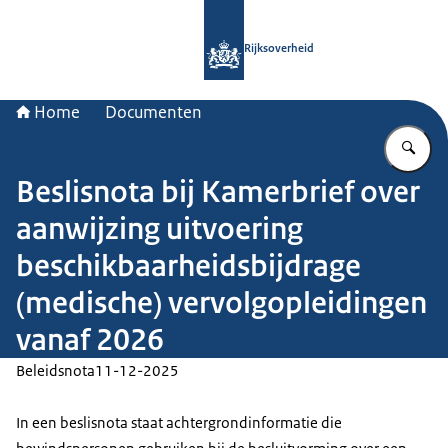
Naar de homepage van Rijksoverheid
Rijksoverheid
Home
Documenten
Vu
Beslisnota bij Kamerbrief over
aanwijzing uitvoering
beschikbaarheidsbijdrage
(medische) vervolgopleidingen
vanaf 2026
Beleidsnota
11-12-2025
In een beslisnota staat achtergrondinformatie die