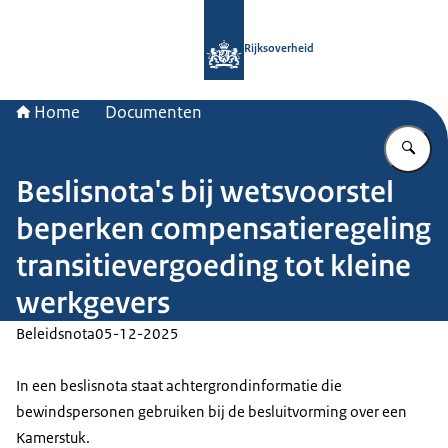
Naar de homepage van Rijksoverheid
Rijksoverheid
Home
Documenten
Vu
Beslisnota's bij wetsvoorstel
beperken compensatieregeling
transitievergoeding tot kleine
werkgevers
Beleidsnota
05-12-2025
In een beslisnota staat achtergrondinformatie die
bewindspersonen gebruiken bij de besluitvorming over een
Kamerstuk.