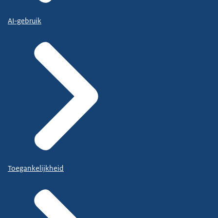
AI-gebruik
Toegankelijkheid