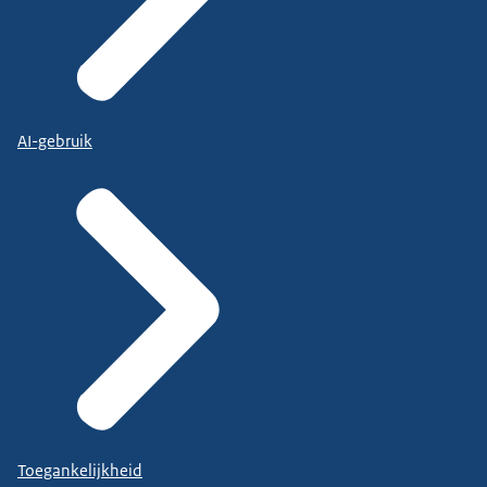
AI-gebruik
Toegankelijkheid