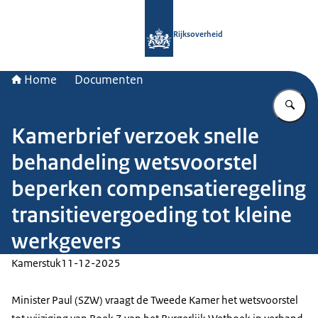
Naar de homepage van Rijksoverheid
Rijksoverheid
Home
Documenten
Vu
Kamerbrief verzoek snelle
behandeling wetsvoorstel
beperken compensatieregeling
transitievergoeding tot kleine
werkgevers
Kamerstuk
11-12-2025
Minister Paul (SZW) vraagt de Tweede Kamer het wetsvoorstel