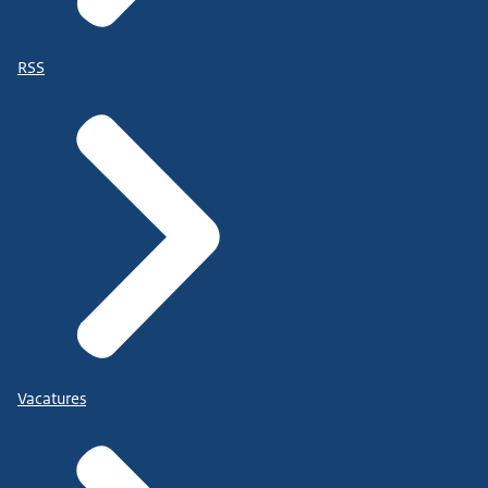
RSS
Vacatures