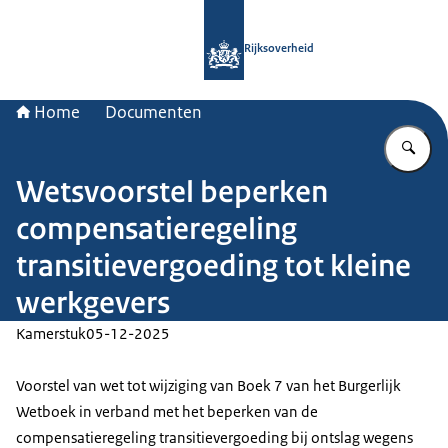
Naar de homepage van Rijksoverheid
Rijksoverheid
Home
Documenten
Vu
Wetsvoorstel beperken
compensatieregeling
transitievergoeding tot kleine
werkgevers
Kamerstuk
05-12-2025
Voorstel van wet tot wijziging van Boek 7 van het Burgerlijk
Wetboek in verband met het beperken van de
compensatieregeling transitievergoeding bij ontslag wegens