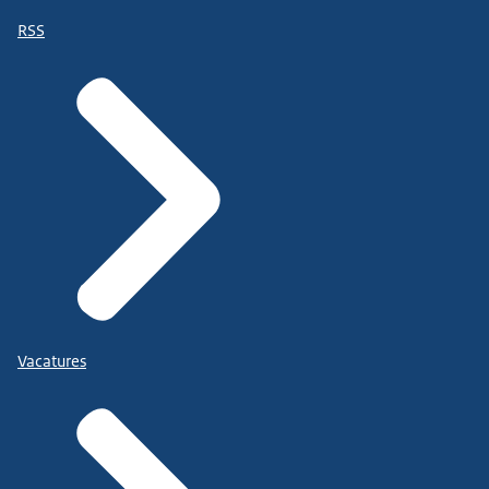
RSS
Vacatures