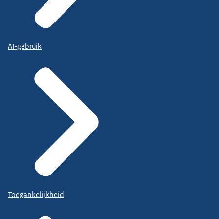
AI-gebruik
Toegankelijkheid