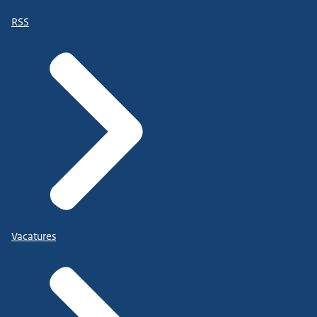
RSS
Vacatures