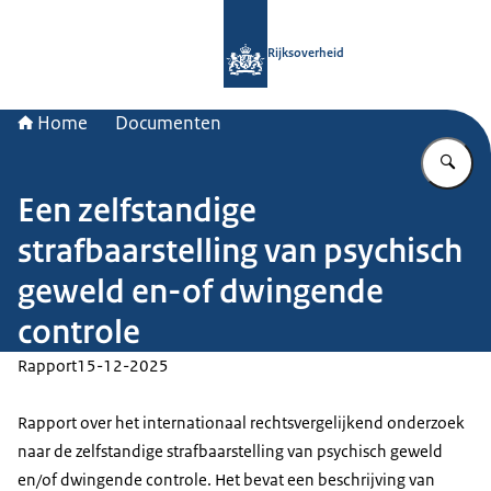
Naar de homepage van Rijksoverheid
Rijksoverheid
Home
Documenten
Vu
Een zelfstandige
strafbaarstelling van psychisch
geweld en-of dwingende
controle
Rapport
15-12-2025
Rapport over het internationaal rechtsvergelijkend onderzoek
naar de zelfstandige strafbaarstelling van psychisch geweld
en/of dwingende controle. Het bevat een beschrijving van