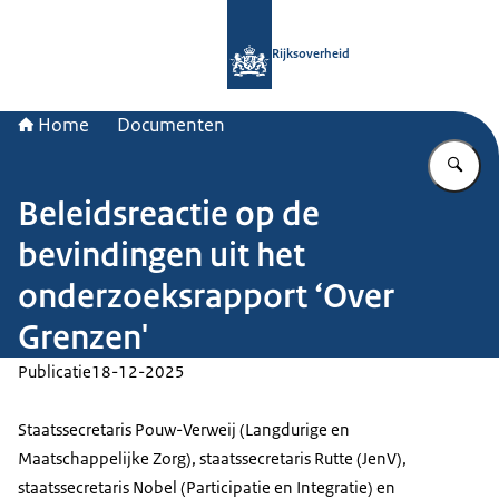
Naar de homepage van Rijksoverheid
Rijksoverheid
Home
Documenten
Vu
Beleidsreactie op de
bevindingen uit het
onderzoeksrapport ‘Over
Grenzen'
Publicatie
18-12-2025
Staatssecretaris Pouw-Verweij (Langdurige en
Maatschappelijke Zorg), staatssecretaris Rutte (JenV),
staatssecretaris Nobel (Participatie en Integratie) en