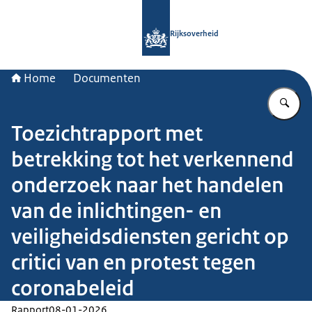
Naar de homepage van Rijksoverheid
Rijksoverheid
Home
Documenten
Vu
Toezichtrapport met
betrekking tot het verkennend
onderzoek naar het handelen
van de inlichtingen- en
veiligheidsdiensten gericht op
critici van en protest tegen
coronabeleid
Rapport
08-01-2026