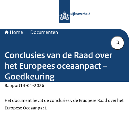
Naar de homepage van Rijksoverheid
Rijksoverheid
Home
Documenten
Vu
Conclusies van de Raad over
het Europees oceaanpact –
Goedkeuring
Rapport
14-01-2026
Het document bevat de conclusies v de Eruopese Raad over het
Europese Oceaanpact.