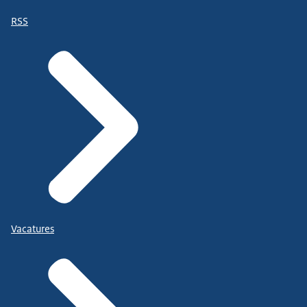
RSS
Vacatures