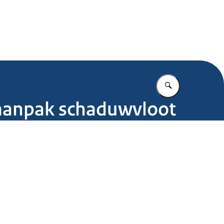
.nl
Vul in wat u z
n aanpak schaduwvloot