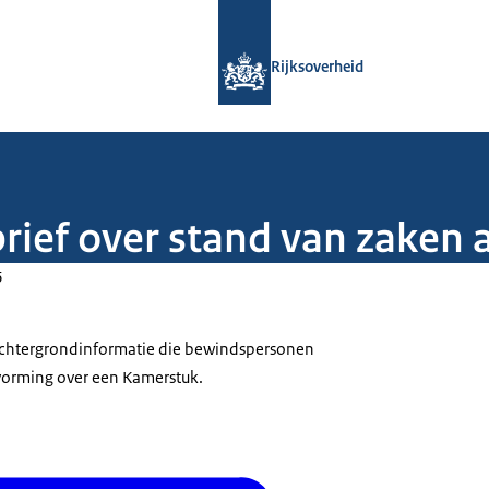
Naar de homepage van Rijksoverheid
Rijksoverheid
brief over stand van zake
6
 achtergrondinformatie die bewindspersonen
tvorming over een Kamerstuk.