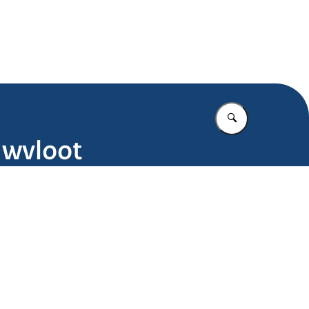
.nl
Vul in wat u z
uwvloot