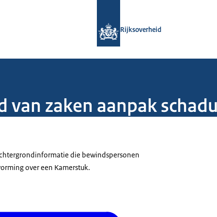
Naar de homepage van Rijksoverheid
Rijksoverheid
nd van zaken aanpak schad
 achtergrondinformatie die bewindspersonen
tvorming over een Kamerstuk.