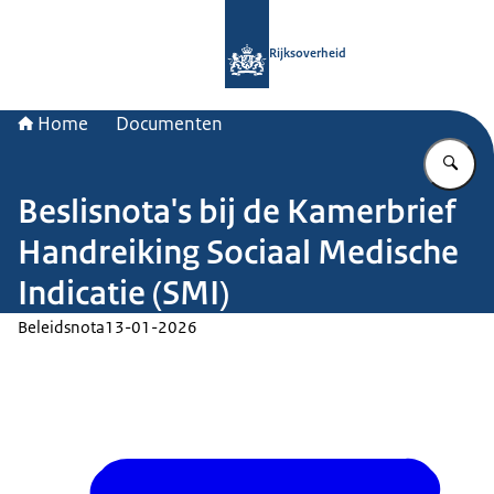
Naar de homepage van Rijksoverheid
Rijksoverheid
Home
Documenten
Vu
Beslisnota's bij de Kamerbrief
Handreiking Sociaal Medische
Indicatie (SMI)
Beleidsnota
13-01-2026