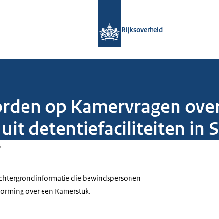
Naar de homepage van Rijksoverheid
Rijksoverheid
orden op Kamervragen over 
 uit detentiefaciliteiten in 
6
 achtergrondinformatie die bewindspersonen
tvorming over een Kamerstuk.