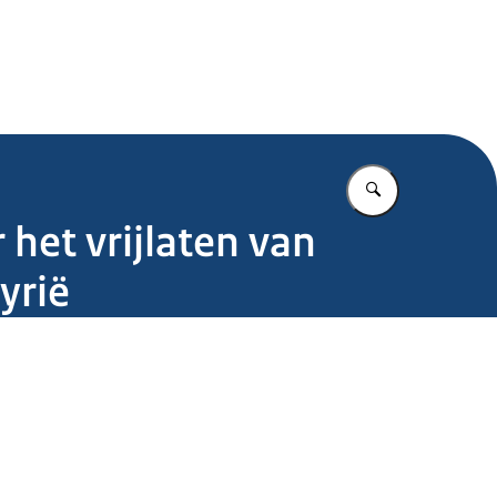
.nl
Vul in wat u z
het vrijlaten van
Syrië