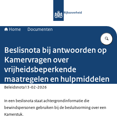
Naar de homepage van Rijksoverheid
Rijksoverheid
Home
Documenten
Vu
Beslisnota bij antwoorden op
Kamervragen over
vrijheidsbeperkende
maatregelen en hulpmiddelen
Beleidsnota
13-02-2026
In een beslisnota staat achtergrondinformatie die
bewindspersonen gebruiken bij de besluitvorming over een
Kamerstuk.