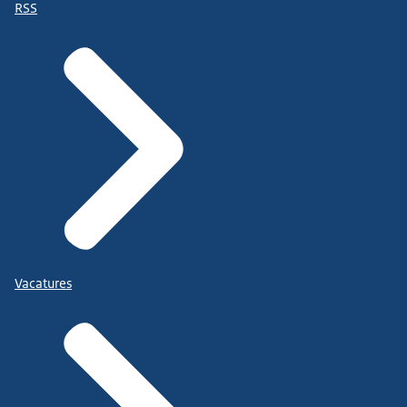
RSS
Vacatures