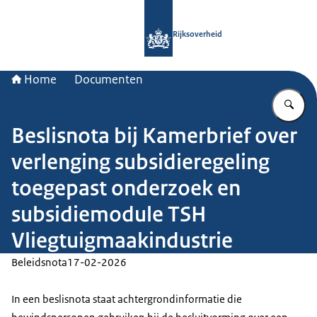
Naar de homepage van Rijksoverheid
Rijksoverheid
Home
Documenten
Vu
Beslisnota bij Kamerbrief over
verlenging subsidieregeling
toegepast onderzoek en
subsidiemodule TSH
Vliegtuigmaakindustrie
Beleidsnota
17-02-2026
In een beslisnota staat achtergrondinformatie die