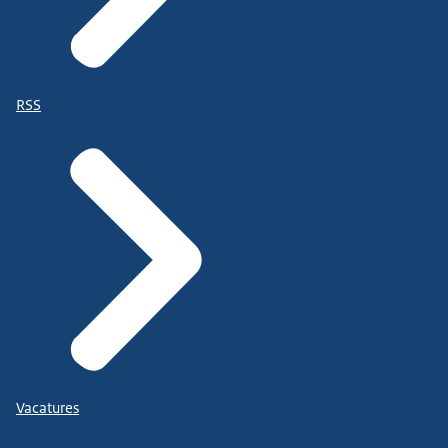
RSS
Vacatures