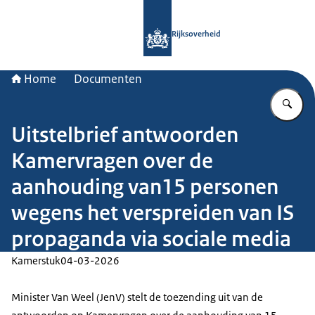
Naar de homepage van Rijksoverheid
Rijksoverheid
Home
Documenten
Vu
Uitstelbrief antwoorden
Kamervragen over de
aanhouding van15 personen
wegens het verspreiden van IS
propaganda via sociale media
Kamerstuk
04-03-2026
Minister Van Weel (JenV) stelt de toezending uit van de