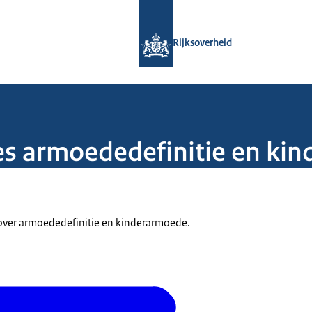
Naar de homepage van Rijksoverheid
Rijksoverheid
s armoededefinitie en ki
ver armoededefinitie en kinderarmoede.