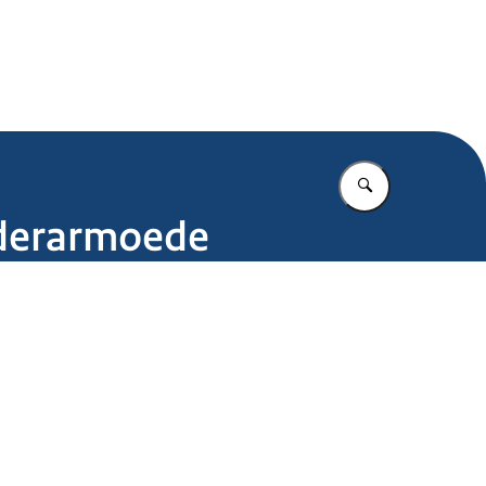
.nl
Vul in wat u z
nderarmoede