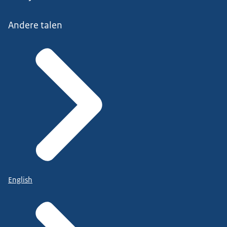
Andere talen
English