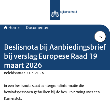
Naar de homepage van Rijksoverheid
Rijksoverheid
Home
Documenten
Vu
Beslisnota bij Aanbiedingsbrief
bij verslag Europese Raad 19
maart 2026
Beleidsnota
30-03-2026
In een beslisnota staat achtergrondinformatie die
bewindspersonen gebruiken bij de besluitvorming over een
Kamerstuk.