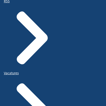
RSS
Vacatures