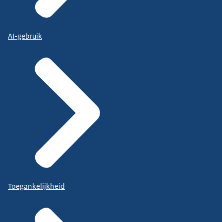
AI-gebruik
Toegankelijkheid