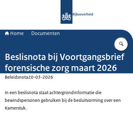
Naar de homepage van Rijksoverheid
Rijksoverheid
Home
Documenten
Vu
Beslisnota bij Voortgangsbrief
forensische zorg maart 2026
Beleidsnota
20-03-2026
In een beslisnota staat achtergrondinformatie die
bewindspersonen gebruiken bij de besluitvorming over een
Kamerstuk.