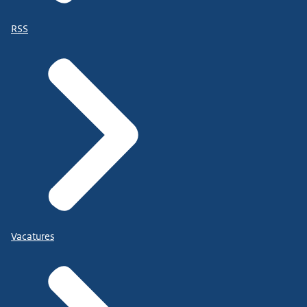
RSS
Vacatures