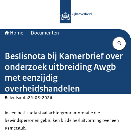
Naar de homepage van Rijksoverheid
Rijksoverheid
Home
Documenten
Vu
Beslisnota bij Kamerbrief over
onderzoek uitbreiding Awgb
met eenzijdig
overheidshandelen
Beleidsnota
25-03-2026
In een beslisnota staat achtergrondinformatie die
bewindspersonen gebruiken bij de besluitvorming over een
Kamerstuk.