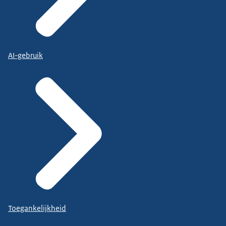
AI-gebruik
Toegankelijkheid