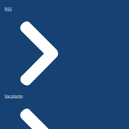
RSS
Vacatures