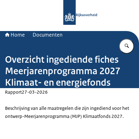
Naar de homepage van Rijksoverheid
Rijksoverheid
Home
Documenten
Vu
Overzicht ingediende fiches
Meerjarenprogramma 2027
Klimaat- en energiefonds
Rapport
27-03-2026
Beschrijving van alle maatregelen die zijn ingediend voor het
ontwerp-Meerjarenprogramma (MJP) Klimaatfonds 2027.