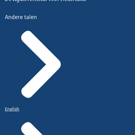
Andere talen
English