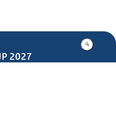
.nl
Vul in wat u z
JP 2027