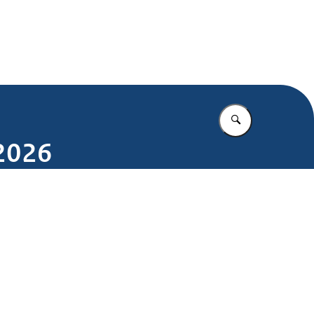
.nl
Vul in wat u z
 2026