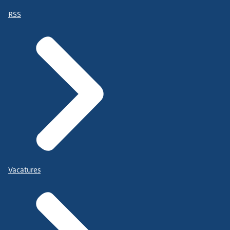
RSS
Vacatures