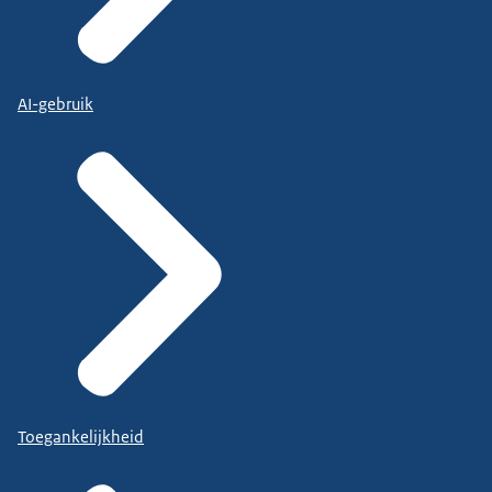
AI-gebruik
Toegankelijkheid