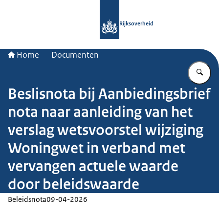
Naar de homepage van Rijksoverheid
Rijksoverheid
Home
Documenten
Vu
Beslisnota bij Aanbiedingsbrief
nota naar aanleiding van het
verslag wetsvoorstel wijziging
Woningwet in verband met
vervangen actuele waarde
door beleidswaarde
Beleidsnota
09-04-2026