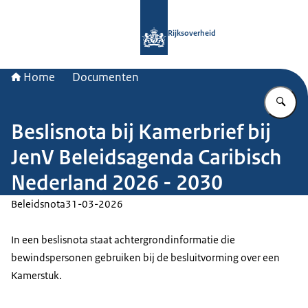
Naar de homepage van Rijksoverheid
Rijksoverheid
Home
Documenten
Vu
Beslisnota bij Kamerbrief bij
JenV Beleidsagenda Caribisch
Nederland 2026 - 2030
Beleidsnota
31-03-2026
In een beslisnota staat achtergrondinformatie die
bewindspersonen gebruiken bij de besluitvorming over een
Kamerstuk.